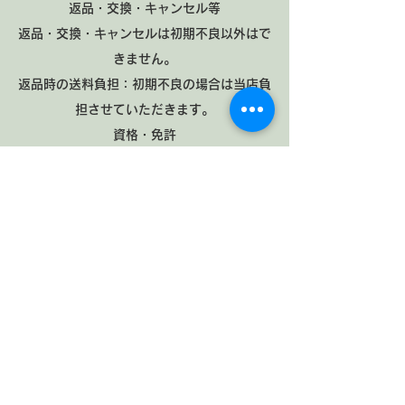
返品・交換・キャンセル等
返品・交換・キャンセルは初期不良以外はで
きません。
返品時の送料負担：初期不良の場合は当店負
担させていただきます。
資格・免許
古物商許可証 第521010009251号 福
井県公安委員会
dinosaurshop@hakua-fukui.com
ayukawatown167-3-6
fukui city Fukui prefecture