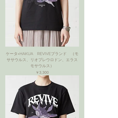
ケータ×HAKUA REVIVEブランド （モ
ササウルス、リオプレウロドン、エラス
モサウルス）
価格
￥3,300