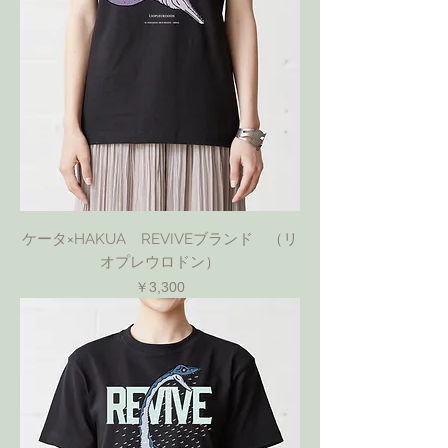
ケータ×HAKUA REVIVEブランド （リ
オプレウロドン）
価格
￥3,300