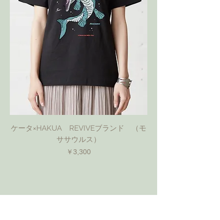
ケータ×HAKUA REVIVEブランド （モ
ササウルス）
価格
￥3,300