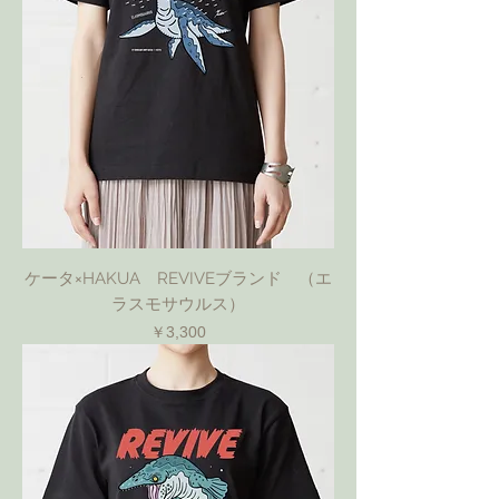
ケータ×HAKUA REVIVEブランド （エ
ラスモサウルス）
価格
￥3,300